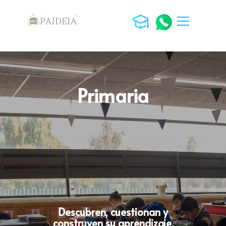
PAIDEIA
PREESCOLAR
PRIMARIA
SECUNDARIA
PREPARATORIA
Primaria
¿POR QUÉ PAIDEIA?
ACTIVIDADES
ESPARTANOS
CASOS DE ÉXITO
HISTORIA PAIDEIA
UNIFORMES
ÚTILES
Descubren, cuestionan y
construyen su aprendizaje
.