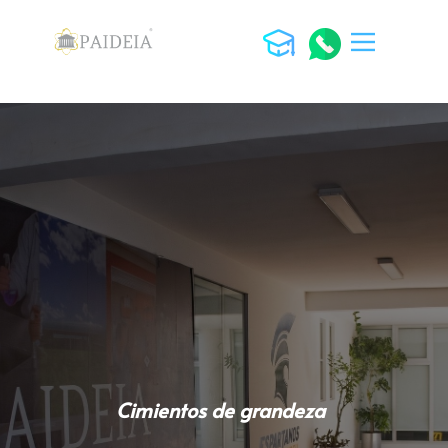
PAIDEIA
PREESCOLAR
PRIMARIA
SECUNDARIA
PREPARATORIA
¿POR QUÉ PAIDEIA?
ACTIVIDADES
ESPARTANOS
CASOS DE ÉXITO
HISTORIA PAIDEIA
UNIFORMES
ÚTILES
Cimientos de grandeza